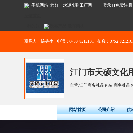
手机网站
您好，欢迎来到工厂网！ [
登录
] [
免费注册
商铺首页
我的账号
发布产品
发布商机
联系人：陈先生 电话：0750-8212101 传真：0752-821210
江门市天硕文化
主营:江门商务礼品套装,商务礼品
网站首页
公司介绍
供