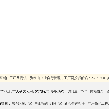
商铺由工厂网提供，资料由企业自行管理，工厂网投诉邮箱：260713081@qq
8-2020 江门市天硕文化用品有限公司 版权所有 访问量:33689
网站首页
情链接：
东莞织唛厂家
|
中山输送设备厂家
|
新会铸造铝件
|
广州亮化工程