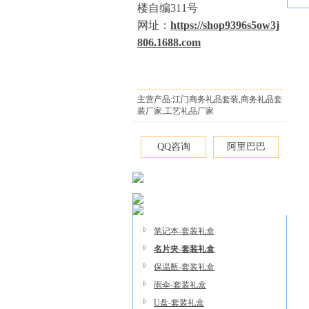
楼自编311号
网址：
https://shop9396s5ow3j
806.1688.com
主营产品:江门商务礼品套装,商务礼品套
装厂家,工艺礼品厂家
QQ咨询
阿里巴巴
笔记本-套装礼盒
名片夹-套装礼盒
保温瓶-套装礼盒
雨伞-套装礼盒
U盘-套装礼盒