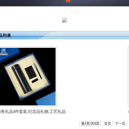
品列表
商务礼品4件套装,纪念品礼物,工艺礼品·
第
1
页/共
1
页
首页
下一页